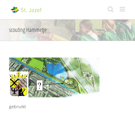
Skip
to
content
scouting Hammetje
gebruikt