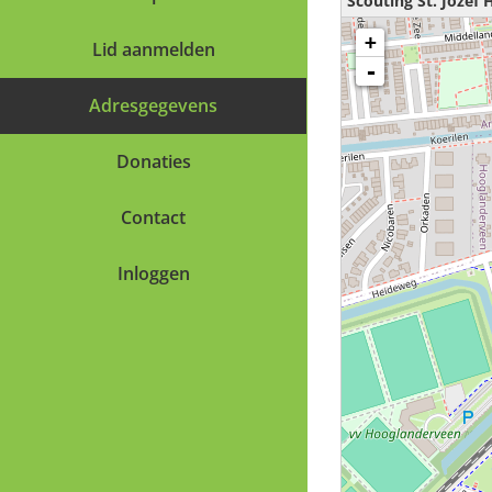
Scouting St. Jozef
kaart is aan het laden - een oge
+
Lid aanmelden
-
Adresgegevens
Donaties
Contact
Inloggen