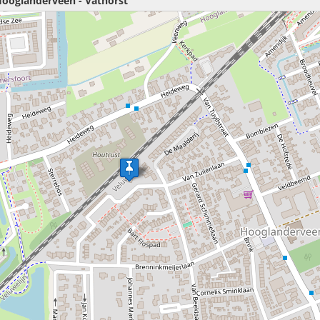
 Hooglanderveen - Vathorst
nblik geduld aub...