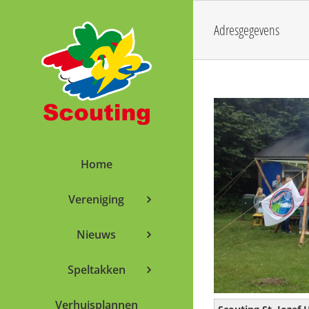
Skip
to
Adresgegevens
content
Home
Vereniging
Nieuws
Speltakken
Verhuisplannen