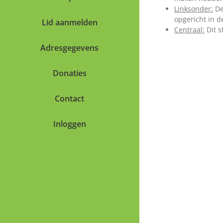
Linksonder:
D
opgericht in d
Lid aanmelden
Centraal:
Dit s
Adresgegevens
Donaties
Contact
Inloggen