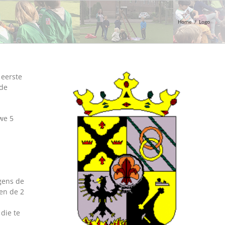
Home
/
Logo
 eerste
wde
we 5
gens de
en de 2
die te