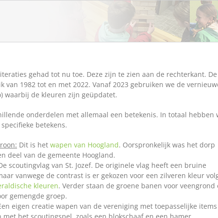
iteraties gehad tot nu toe. Deze zijn te zien aan de rechterkant. De
k van 1982 tot en met 2022. Vanaf 2023 gebruiken we de vernieu
o) waarbij de kleuren zijn geüpdatet.
hillende onderdelen met allemaal een betekenis. In totaal hebben 
specifieke betekens.
roon:
Dit is het
wapen van Hoogland
. Oorspronkelijk was het dorp
n deel van de gemeente Hoogland.
e scoutingvlag van St. Jozef. De originele vlag heeft een bruine
aar vanwege de contrast is er gekozen voor een zilveren kleur vol
eraldische kleuren
. Verder staan de groene banen voor veengrond 
voor gemengde groep.
en eigen creatie wapen van de vereniging met toepasselijke items 
met het scoutingspel, zoals een blokschaaf en een hamer.