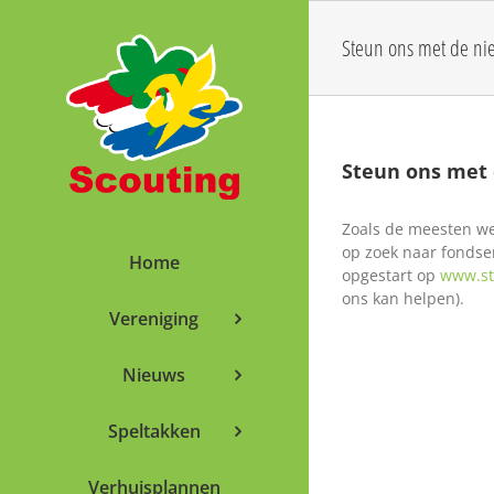
Skip
to
Steun ons met de n
content
Steun ons met
Zoals de meesten we
op zoek naar fondse
Home
opgestart op
www.st
ons kan helpen).
Vereniging
Nieuws
Speltakken
Verhuisplannen