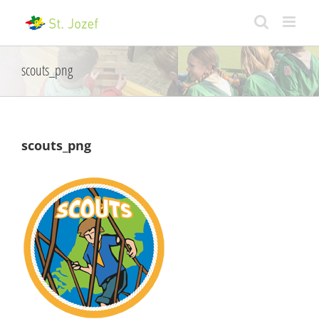
Skip
to
content
scouts_png
scouts_png