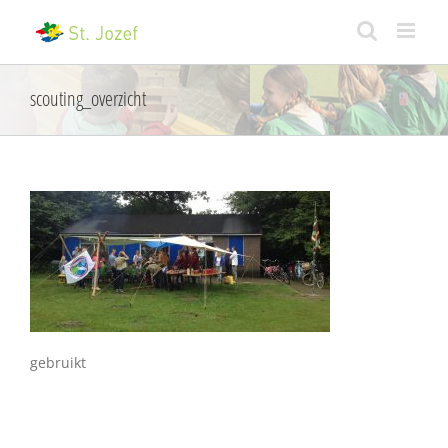
Skip
to
content
scouting_overzicht
gebruikt